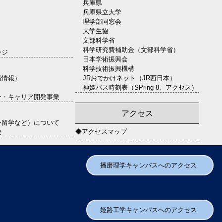
兵庫県
兵庫県立大学
理学部同窓会
大学生協
文部科学省
科学研究費補助金（文部科学省）
ージ
日本学術振興会
科学技術振興機構
職情報）
JRおでかけネット（JR西日本）
神姫バス時刻表（SPring-8、アクセス）
ー・キャリア開発事業
アクセス
外留学など）について
◆アクセスマップ
校
播磨理学キャンパスへのアクセス
姫路工学キャンパスへのアクセス