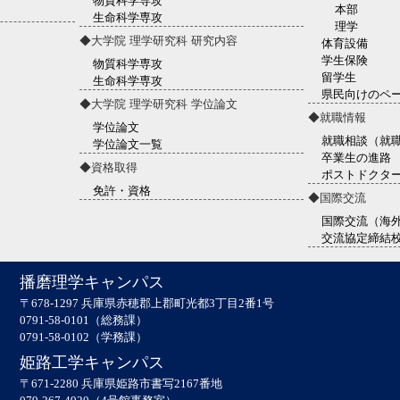
物質科学専攻
本部
生命科学専攻
理学
◆大学院 理学研究科 研究内容
体育設備
学生保険
物質科学専攻
留学生
生命科学専攻
県民向けのペ
◆大学院 理学研究科 学位論文
◆就職情報
学位論文
就職相談（就
学位論文一覧
卒業生の進路
◆資格取得
ポストドクタ
免許・資格
◆国際交流
国際交流（海
交流協定締結
播磨理学キャンパス
〒678-1297 兵庫県赤穂郡上郡町光都3丁目2番1号
0791-58-0101（総務課）
0791-58-0102（学務課）
姫路工学キャンパス
〒671-2280 兵庫県姫路市書写2167番地