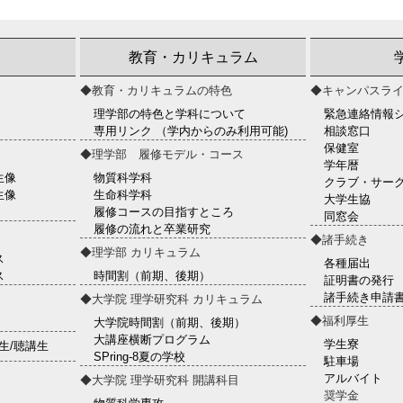
教育・カリキュラム
◆教育・カリキュラムの特色
◆キャンパスラ
理学部の特色と学科について
緊急連絡情報
専用リンク （学内からのみ利用可能)
相談窓口
保健室
◆理学部 履修モデル・コース
学年暦
生像
物質科学科
クラブ・サー
生像
生命科学科
大学生協
履修コースの目指すところ
同窓会
履修の流れと卒業研究
◆諸手続き
◆理学部 カリキュラム
ス
各種届出
ス
時間割（前期、後期）
証明書の発行
諸手続き申請書
◆大学院 理学研究科 カリキュラム
◆福利厚生
大学院時間割（前期、後期）
大講座横断プログラム
学生寮
生/聴講生
SPring-8夏の学校
駐車場
アルバイト
◆大学院 理学研究科 開講科目
奨学金