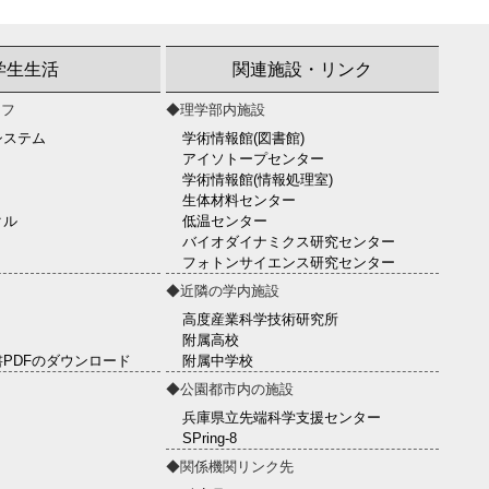
学生生活
関連施設・リンク
イフ
◆理学部内施設
システム
学術情報館(図書館)
アイソトープセンター
学術情報館(情報処理室)
生体材料センター
クル
低温センター
バイオダイナミクス研究センター
フォトンサイエンス研究センター
◆近隣の学内施設
高度産業科学技術研究所
附属高校
PDFのダウンロード
附属中学校
◆公園都市内の施設
兵庫県立先端科学支援センター
SPring-8
◆関係機関リンク先