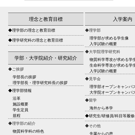
理念と教育目標
入学案内
◆理学部の理念と教育目標
◆理学部
理学部が求める学生像
◆理学研究科の理念と教育目標
入学試験の概要
◆大学院理学研究科
学部・大学院紹介・研究紹介
物質科学専攻が求める学
生命科学専攻が求める学
◆ご挨拶
入学試験の概要
学部長の挨拶
◆見学会
理学部長・理学研究科長の挨拶
理学部オープンキャンパ
◆理学部情報
大学院オープンキャンパ
沿革
◆留学
施設概要
海外から本学
学生定員
規程
◆研究生/研修員/科目等履修
◆理学部の紹介
◆その他
物質科学科の特色
先輩からの声