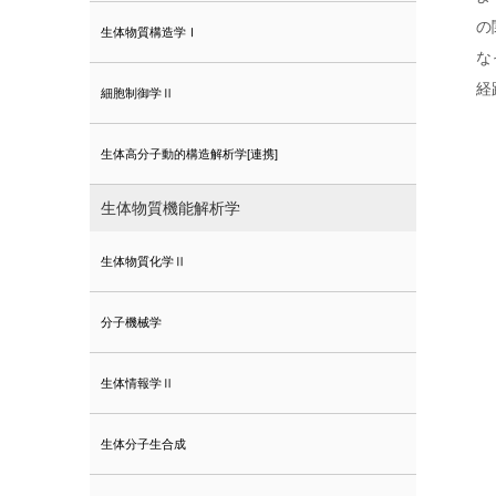
の
生体物質構造学Ⅰ
な
経
細胞制御学Ⅱ
生体高分子動的構造解析学[連携]
生体物質機能解析学
生体物質化学Ⅱ
分子機械学
生体情報学Ⅱ
生体分子生合成