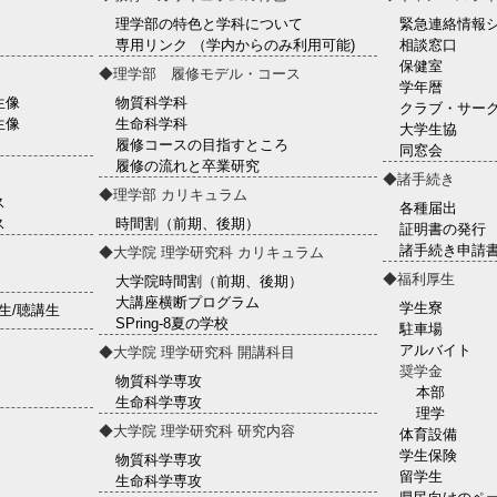
理学部の特色と学科について
緊急連絡情報
専用リンク （学内からのみ利用可能)
相談窓口
保健室
◆理学部 履修モデル・コース
学年暦
生像
物質科学科
クラブ・サー
生像
生命科学科
大学生協
履修コースの目指すところ
同窓会
履修の流れと卒業研究
◆諸手続き
◆理学部 カリキュラム
ス
各種届出
ス
時間割（前期、後期）
証明書の発行
諸手続き申請書
◆大学院 理学研究科 カリキュラム
◆福利厚生
大学院時間割（前期、後期）
大講座横断プログラム
学生寮
生/聴講生
SPring-8夏の学校
駐車場
アルバイト
◆大学院 理学研究科 開講科目
奨学金
物質科学専攻
本部
生命科学専攻
理学
◆大学院 理学研究科 研究内容
体育設備
学生保険
物質科学専攻
留学生
生命科学専攻