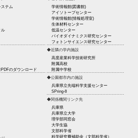
システム
学術情報館(図書館)
アイソトープセンター
学術情報館(情報処理室)
生体材料センター
クル
低温センター
バイオダイナミクス研究センター
フォトンサイエンス研究センター
◆近隣の学内施設
高度産業科学技術研究所
附属高校
PDFのダウンロード
附属中学校
◆公園都市内の施設
兵庫県立先端科学支援センター
SPring-8
◆関係機関リンク先
兵庫県
兵庫県立大学
理学部同窓会
大学生協
文部科学省
科学研究費補助金（文部科学省）