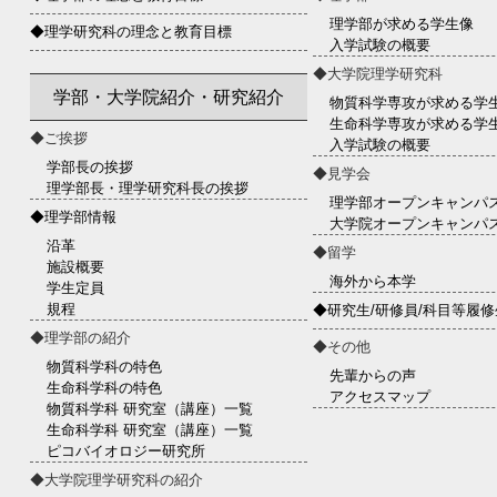
理学部が求める学生像
◆理学研究科の理念と教育目標
入学試験の概要
◆大学院理学研究科
学部・大学院紹介・研究紹介
物質科学専攻が求める学
生命科学専攻が求める学
◆ご挨拶
入学試験の概要
学部長の挨拶
◆見学会
理学部長・理学研究科長の挨拶
理学部オープンキャンパ
◆理学部情報
大学院オープンキャンパ
沿革
◆留学
施設概要
海外から本学
学生定員
規程
◆研究生/研修員/科目等履修
◆理学部の紹介
◆その他
物質科学科の特色
先輩からの声
生命科学科の特色
アクセスマップ
物質科学科 研究室（講座）一覧
生命科学科 研究室（講座）一覧
ピコバイオロジー研究所
◆大学院理学研究科の紹介