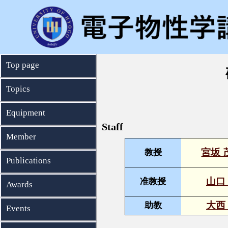
Top page
Topics
Equipment
Staff
Member
宮坂 
教授
Publications
山口
准教授
Awards
大西
助教
Events