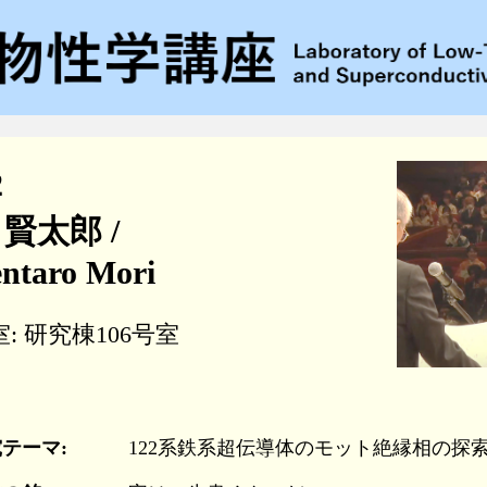
2
 賢太郎 /
ntaro Mori
: 研究棟106号室
テーマ:
122系鉄系超伝導体のモット絶縁相の探