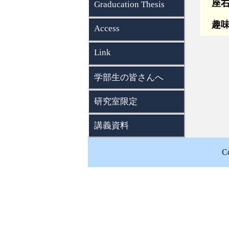
座右
Graducation Thesis
趣味
Access
Link
学部生の皆さんへ
研究室限定
講義資料
Co