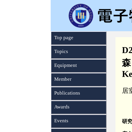
Top page
D
Topics
森
Equipment
Ke
Member
居室
Publications
Awards
Events
研究