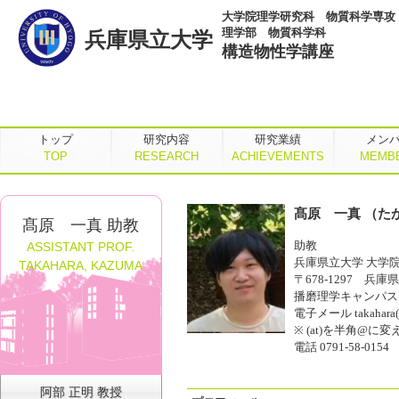
大学院理学研究科 物質科学専攻
理学部 物質科学科
兵庫県立大学
構造物性学講座
トップ
研究内容
研究業績
メン
TOP
RESEARCH
ACHIEVEMENTS
MEMB
髙原 一真 （たか
髙原 一真 助教
助教
ASSISTANT PROF.
兵庫県立大学 大学
TAKAHARA, KAZUMA
〒678-1297 兵庫
播磨理学キャンパス 
電子メール takahara(at)
※ (at)を半角@
電話 0791-58-0154
阿部 正明 教授