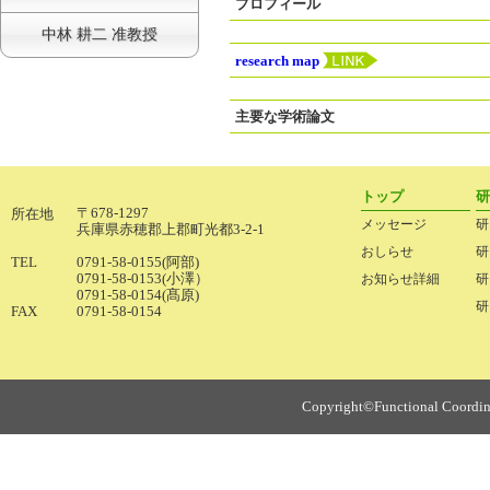
プロフィール
中林 耕二 准教授
research map
主要な学術論文
トップ
研
〒678-1297
所在地
メッセージ
研
兵庫県赤穂郡上郡町光都3-2-1
おしらせ
研
TEL
0791-58-0155(阿部)
0791-58-0153(小澤）
お知らせ詳細
研
0791-58-0154(髙原)
研
FAX
0791-58-0154
Copyright©Functional Coordinat